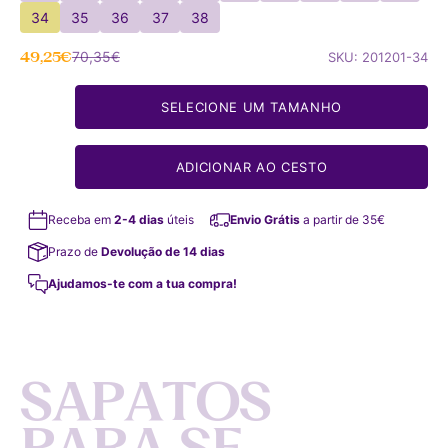
34
35
36
37
38
Preço de oferta
Preço normal
49,25€
70,35€
SKU: 201201-34
SELECIONE UM TAMANHO
ADICIONAR AO CESTO
Receba em
2-4 dias
úteis
Envio Grátis
a partir de 35€
Prazo de
Devolução de 14 dias
Ajudamos-te com a tua compra!
S
A
P
A
T
O
S
P
A
R
A
S
E