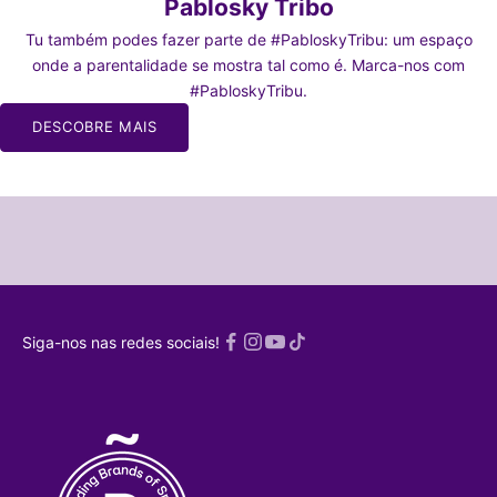
Pablosky Tribo
Tu também podes fazer parte de #PabloskyTribu: um espaço
onde a parentalidade se mostra tal como é. Marca-nos com
#PabloskyTribu.
 À TRIBO
DESCOBRE MAIS
 nossa
 mães e pais
r mães e pais
SCREVO-
ME!
Política de
Siga-nos nas redes sociais!
acidade