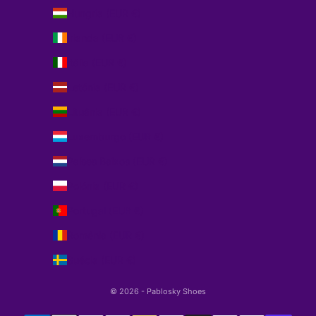
Hungria (EUR €)
Irlanda (EUR €)
Itália (EUR €)
Letónia (EUR €)
Lituânia (EUR €)
Luxemburgo (EUR €)
Países Baixos (EUR €)
Polónia (EUR €)
Portugal (EUR €)
Roménia (EUR €)
Suécia (EUR €)
© 2026 - Pablosky Shoes