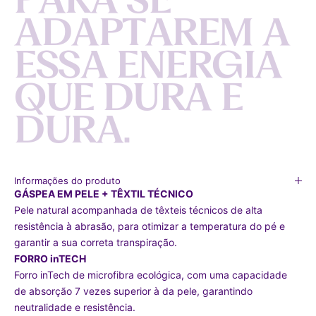
A
D
A
P
T
A
R
E
M
A
E
S
S
A
E
N
E
R
G
I
A
Q
U
E
D
U
R
A
E
D
U
R
A
.
Informações do produto
GÁSPEA EM PELE + TÊXTIL TÉCNICO
Pele natural acompanhada de têxteis técnicos de alta
resistência à abrasão, para otimizar a temperatura do pé e
garantir a sua correta transpiração.
FORRO inTECH
Forro inTech de microfibra ecológica, com uma capacidade
de absorção 7 vezes superior à da pele, garantindo
neutralidade e resistência.