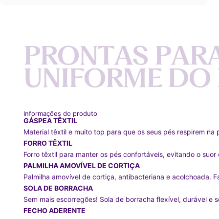
P
R
O
N
T
A
S
P
A
R
U
N
I
F
O
R
M
E
D
O
Informações do produto
GÁSPEA TÊXTIL
Material têxtil e muito top para que os seus pés respirem na 
FORRO TÊXTIL
Forro têxtil para manter os pés confortáveis, evitando o suor
PALMILHA AMOVÍVEL DE CORTIÇA
Palmilha amovível de cortiça, antibacteriana e acolchoada. Fáci
SOLA DE BORRACHA
Sem mais escorregões! Sola de borracha flexível, durável e s
FECHO ADERENTE