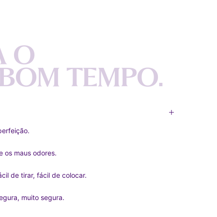
A
O
B
O
M
T
E
M
P
O
.
perfeição.
 e os maus odores.
l de tirar, fácil de colocar.
egura, muito segura.