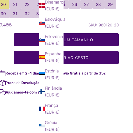
Dinamarca
20
21
22
23
24
25
26
27
28
29
(EUR €)
30
31
32
33
34
Eslováquia
reço de oferta
7,45€
SKU: 980120-20
(EUR €)
Eslovénia
SELECIONE UM TAMANHO
(EUR €)
Espanha
ADICIONAR AO CESTO
(EUR €)
Estónia
Receba em
2-4 dias
úteis
Envio Grátis
a partir de 35€
(EUR €)
Prazo de
Devolução de 14 dias
Finlândia
Ajudamos-te com a tua compra!
(EUR €)
França
(EUR €)
Grécia
(EUR €)