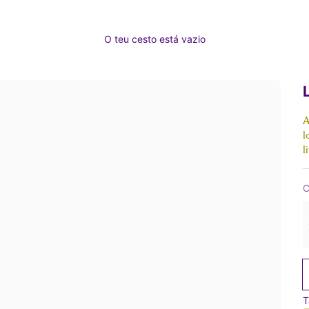
O teu cesto está vazio
A
l
l
C
T