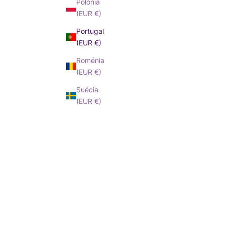
Polónia
(EUR €)
Portugal
(EUR €)
Roménia
(EUR €)
Suécia
(EUR €)