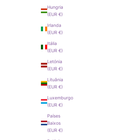
Hungria
(EUR €)
Irlanda
(EUR €)
Itália
(EUR €)
Letónia
(EUR €)
Lituânia
(EUR €)
Luxemburgo
(EUR €)
Países
Baixos
(EUR €)