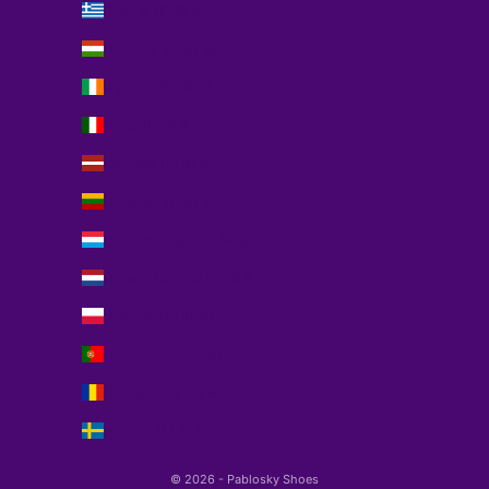
Grécia (EUR €)
Hungria (EUR €)
Irlanda (EUR €)
Itália (EUR €)
Letónia (EUR €)
Lituânia (EUR €)
Luxemburgo (EUR €)
Países Baixos (EUR €)
Polónia (EUR €)
Portugal (EUR €)
Roménia (EUR €)
Suécia (EUR €)
© 2026 - Pablosky Shoes