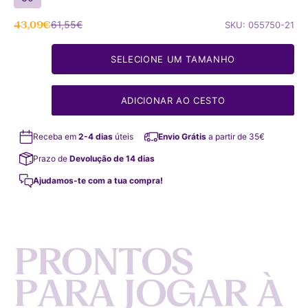
Preço de oferta
Preço normal
43,09€
61,55€
SKU: 055750-21
SELECIONE UM TAMANHO
ADICIONAR AO CESTO
Receba em
2-4 dias
úteis
Envio Grátis
a partir de 35€
Prazo de
Devolução de 14 dias
Ajudamos-te com a tua compra!
P
R
O
N
T
O
S
P
A
R
A
J
O
G
A
R
À