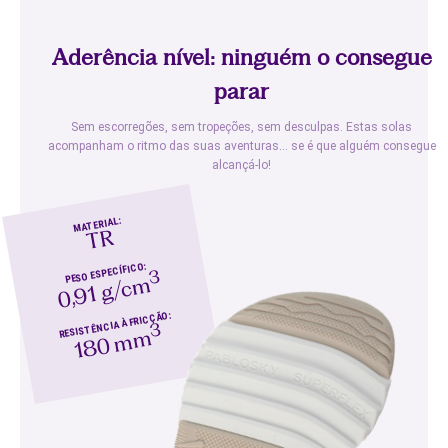
Aderência nível: ninguém o consegue
parar
Sem escorregões, sem tropeções, sem desculpas. Estas solas
acompanham o ritmo das suas aventuras… se é que alguém consegue
alcançá-lo!
MATERIAL:
TR
PESO ESPECÍFICO:
3
0,91 g/cm
RESISTÊNCIA À FRICÇÃO:
3
180 mm