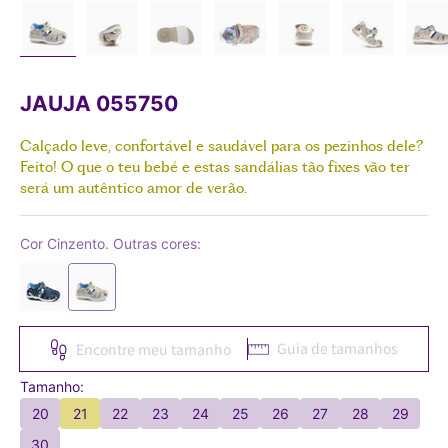
JAUJA 055750
Calçado leve, confortável e saudável para os pezinhos dele?
Feito! O que o teu bebé e estas sandálias tão fixes vão ter
será um autêntico amor de verão.
Cor Cinzento. Outras cores:
Guia de tamanhos
Encontre meu tamanho
Tamanho:
20
21
22
23
24
25
26
27
28
29
30