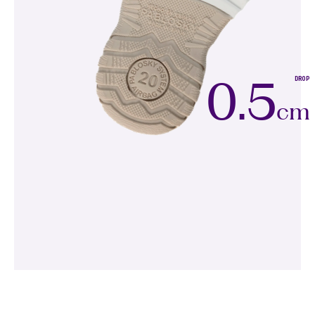
DROP
0.5
cm