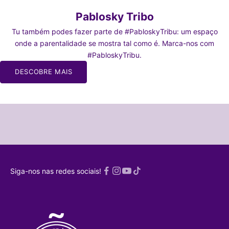
Pablosky Tribo
Tu também podes fazer parte de #PabloskyTribu: um espaço
onde a parentalidade se mostra tal como é. Marca-nos com
#PabloskyTribu.
 À TRIBO
DESCOBRE MAIS
 nossa
 mães e pais
r mães e pais
SCREVO-
ME!
Política de
Siga-nos nas redes sociais!
acidade