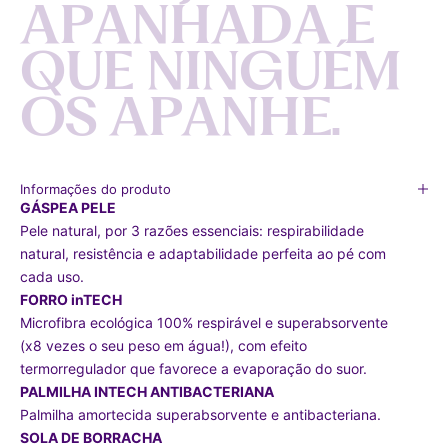
A
P
A
N
H
A
D
A
E
Q
U
E
N
I
N
G
U
É
M
O
S
A
P
A
N
H
E
.
Informações do produto
GÁSPEA PELE
Pele natural, por 3 razões essenciais: respirabilidade
natural, resistência e adaptabilidade perfeita ao pé com
cada uso.
FORRO inTECH
Microfibra ecológica 100% respirável e superabsorvente
(x8 vezes o seu peso em água!), com efeito
termorregulador que favorece a evaporação do suor.
PALMILHA INTECH ANTIBACTERIANA
Palmilha amortecida superabsorvente e antibacteriana.
SOLA DE BORRACHA