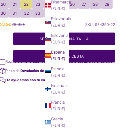
Dinamarca
20
21
22
23
24
25
26
27
28
29
(EUR €)
30
31
32
33
34
Eslovaquia
recio de oferta
Precio normal
3,16€
28,95€
SKU: 984390-22
(EUR €)
Eslovenia
SELECCIONA UNA TALLA
(EUR €)
España
AÑADIR A LA CESTA
(EUR €)
Recíbelo en
2-3 días
laborables
Envío Gratis
a partir de 35€
Estonia
Plazo de
Devolución de 14 días
(EUR €)
¡Te ayudamos con tu compra!
Finlandia
(EUR €)
Francia
(EUR €)
Grecia
(EUR €)