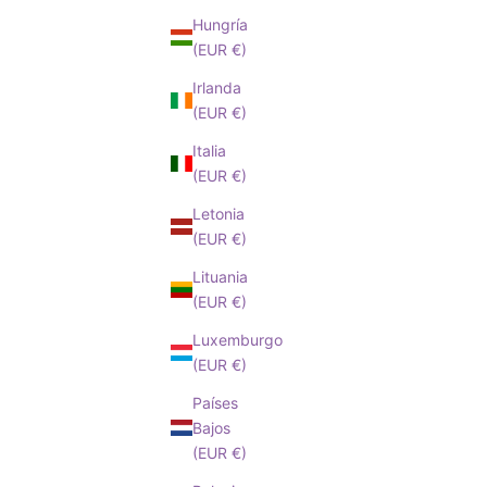
Hungría
(EUR €)
Irlanda
(EUR €)
Italia
(EUR €)
Letonia
(EUR €)
Lituania
(EUR €)
Luxemburgo
(EUR €)
Países
Bajos
(EUR €)