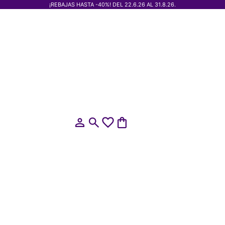
¡REBAJAS HASTA -40%! DEL 22.6.26 AL 31.8.26.
Abrir página de la cuenta
Abrir búsqueda
Abrir cesta