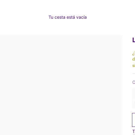
Tu cesta está vacía
¿
d
s
C
T