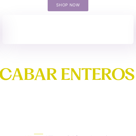
Tu cesta está vacía
SHOP NOW
C
A
B
A
R
E
N
T
E
R
O
S