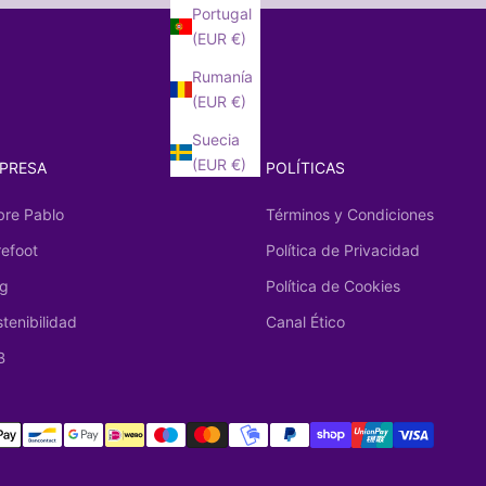
Portugal
(EUR €)
Rumanía
(EUR €)
Suecia
(EUR €)
PRESA
POLÍTICAS
bre Pablo
Términos y Condiciones
refoot
Política de Privacidad
og
Política de Cookies
tenibilidad
Canal Ético
B