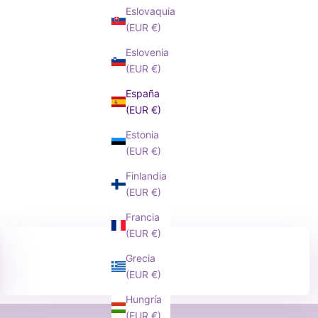
Eslovaquia
(EUR €)
Eslovenia
-30%
BAREFOOT
(EUR €)
España
a
recio normal
POOL 100070
Precio de oferta
MARY 45139
7,95€
Desde 27,95€
(EUR €)
Estonia
(EUR €)
Finlandia
(EUR €)
Francia
(EUR €)
Grecia
(EUR €)
Hungría
(EUR €)