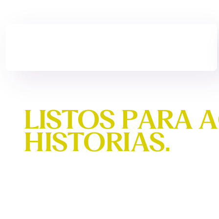
L
I
S
T
O
S
P
A
R
A
A
H
I
S
T
O
R
I
A
S
.