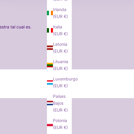
Irlanda
(EUR €)
tra tal cual es.
Italia
(EUR €)
Letonia
(EUR €)
Lituania
(EUR €)
Luxemburgo
(EUR €)
Países
Bajos
(EUR €)
Polonia
(EUR €)