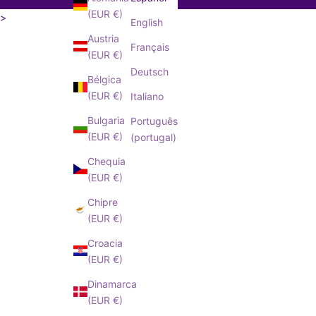
(EUR €)
>
English
electrónico
Austria
¡ME
Français
(EUR €)
SUSCRIBO!
Deutsch
Bélgica
to la
Política de
(EUR €)
Italiano
Privacidad
Bulgaria
Português
(EUR €)
(portugal)
Chequia
(EUR €)
Chipre
(EUR €)
Croacia
(EUR €)
Dinamarca
(EUR €)