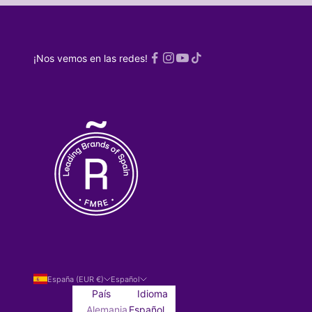
¡Nos vemos en las redes!
España (EUR €)
Español
País
Idioma
Alemania
Español