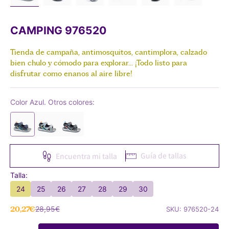
CAMPING 976520
Tienda de campaña, antimosquitos, cantimplora, calzado
bien chulo y cómodo para explorar... ¡Todo listo para
disfrutar como enanos al aire libre!
Color Azul. Otros colores:
Guía de tallas
Encuentra mi talla
Talla:
24
25
26
27
28
29
30
Precio de oferta
Precio normal
20,27€
28,95€
SKU: 976520-24