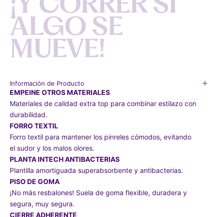
¡
Y
C
O
R
R
E
R
S
I
A
L
G
O
S
E
M
U
E
V
E
!
Información de Producto
EMPEINE OTROS MATERIALES
Materiales de calidad extra top para combinar estilazo con
durabilidad.
FORRO TEXTIL
Forro textil para mantener los pinreles cómodos, evitando
el sudor y los malos olores.
PLANTA INTECH ANTIBACTERIAS
Plantilla amortiguada superabsorbente y antibacterias.
PISO DE GOMA
¡No más resbalones! Suela de goma flexible, duradera y
segura, muy segura.
CIERRE ADHERENTE