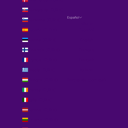
Eslovaquia (EUR €)
Español
Eslovenia (EUR €)
Idioma
España (EUR €)
Español
Estonia (EUR €)
English
Finlandia (EUR €)
Français
Francia (EUR €)
Deutsch
Grecia (EUR €)
Italiano
Hungría (EUR €)
Português (portugal)
Irlanda (EUR €)
Italia (EUR €)
Letonia (EUR €)
Lituania (EUR €)