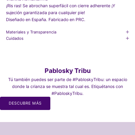
¡Ris ras! Se abrochan superfácil con cierre adherente ¡Y
sujeción garantizada para cualquier pie!
Diseñado en España. Fabricado en PRC.
Materiales y Transparencia
Cuidados
Pablosky Tribu
Tú también puedes ser parte de #PabloskyTribu: un espacio
donde la crianza se muestra tal cual es. Etiquétanos con
#PabloskyTribu.
 LA
DESCUBRE MÁS
a nuestra
dres y
 caos de ser
dres 🫠