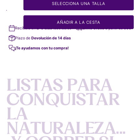
SELECCIONA UNA TALLA
AÑADIR A LA CESTA
Recíbelo en
2-3 días
laborables
Envío Gratis
a partir de 35€
Plazo de
Devolución de 14 días
¡Te ayudamos con tu compra!
L
I
S
T
A
S
P
A
R
A
C
O
N
Q
U
I
S
T
A
R
L
A
N
A
T
U
R
A
L
E
Z
A
.
.
.