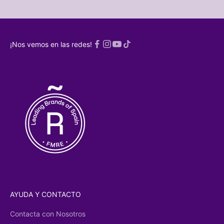
rónico
¡ME
SCRIBO!
¡Nos vemos en las redes!
a
Política de
acidad
AYUDA Y CONTACTO
Contacta con Nosotros