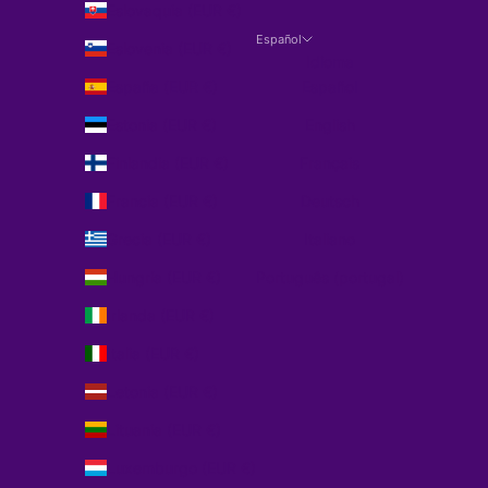
Eslovaquia (EUR €)
Español
Eslovenia (EUR €)
Idioma
España (EUR €)
Español
Estonia (EUR €)
English
Finlandia (EUR €)
Français
Francia (EUR €)
Deutsch
Grecia (EUR €)
Italiano
Hungría (EUR €)
Português (portugal)
Irlanda (EUR €)
Italia (EUR €)
Letonia (EUR €)
Lituania (EUR €)
Luxemburgo (EUR €)