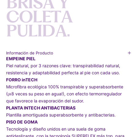
B
R
I
S
A
Y
C
O
L
E
T
A
P
U
L
I
D
A
.
Información de Producto
EMPEINE PIEL
Piel natural, por 3 razones clave: transpirabilidad natural,
resistencia y adaptabilidad perfecta al pie con cada uso.
FORRO inTECH
Microfibra ecológica 100% transpirable y superabsorbente
(¡x8 veces su peso en agua!), con efecto termorregulador
que favorece la evaporación del sudor.
PLANTA INTECH ANTIBACTERIAS
Plantilla amortiguada superabsorbente y antibacterias.
PISO DE GOMA
Tecnología y diseño unidos en una suela de goma
antideslizante, con la tecnología SUPERFLEX más top, para