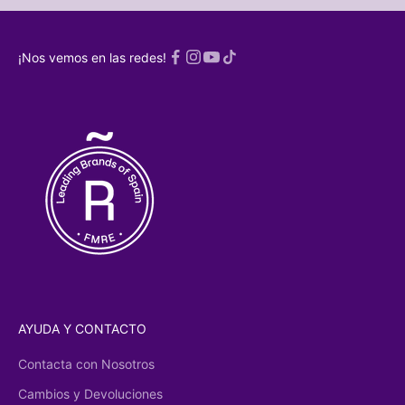
¡ME
SCRIBO!
¡Nos vemos en las redes!
a
Política de
acidad
AYUDA Y CONTACTO
Contacta con Nosotros
Cambios y Devoluciones