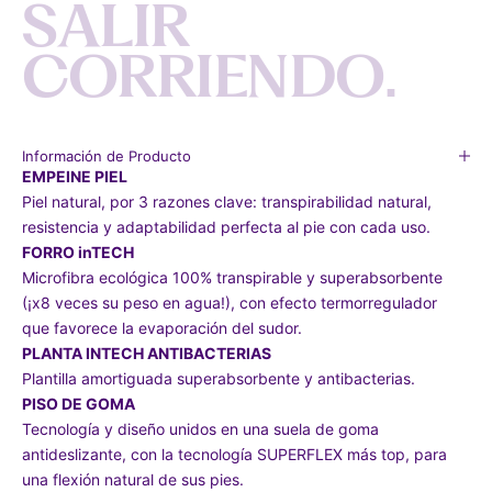
S
A
L
I
R
C
O
R
R
I
E
N
D
O
.
Información de Producto
EMPEINE PIEL
Piel natural, por 3 razones clave: transpirabilidad natural,
resistencia y adaptabilidad perfecta al pie con cada uso.
FORRO inTECH
Microfibra ecológica 100% transpirable y superabsorbente
(¡x8 veces su peso en agua!), con efecto termorregulador
que favorece la evaporación del sudor.
PLANTA INTECH ANTIBACTERIAS
Plantilla amortiguada superabsorbente y antibacterias.
PISO DE GOMA
Tecnología y diseño unidos en una suela de goma
antideslizante, con la tecnología SUPERFLEX más top, para
una flexión natural de sus pies.