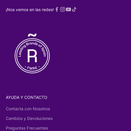
¡Nos vemos en las redes!
a
Política de
acidad
AYUDA Y CONTACTO
Contacta con Nosotros
Cambios y Devoluciones
Preguntas Frecuentes