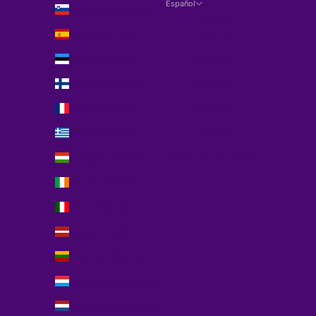
Español
Eslovenia (EUR €)
Idioma
España (EUR €)
Español
Estonia (EUR €)
English
Finlandia (EUR €)
Français
Francia (EUR €)
Deutsch
Grecia (EUR €)
Italiano
Hungría (EUR €)
Português (portugal)
Irlanda (EUR €)
Italia (EUR €)
Letonia (EUR €)
Lituania (EUR €)
Luxemburgo (EUR €)
Países Bajos (EUR €)