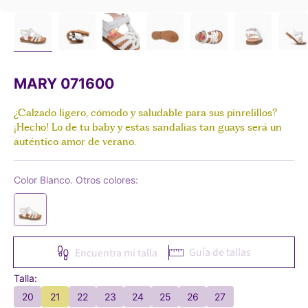
MARY 071600
¿Calzado ligero, cómodo y saludable para sus pinrelillos?
¡Hecho! Lo de tu baby y estas sandalias tan guays será un
auténtico amor de verano.
Color Blanco. Otros colores:
Guía de tallas
Encuentra mi talla
Talla:
20
21
22
23
24
25
26
27