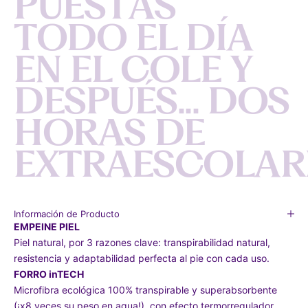
P
U
E
S
T
A
S
T
O
D
O
E
L
D
Í
A
E
N
E
L
C
O
L
E
Y
D
E
S
P
U
É
S
.
.
.
D
O
S
H
O
R
A
S
D
E
E
X
T
R
A
E
S
C
O
L
A
R
Información de Producto
EMPEINE PIEL
Piel natural, por 3 razones clave: transpirabilidad natural,
resistencia y adaptabilidad perfecta al pie con cada uso.
FORRO inTECH
Microfibra ecológica 100% transpirable y superabsorbente
(¡x8 veces su peso en agua!), con efecto termorregulador