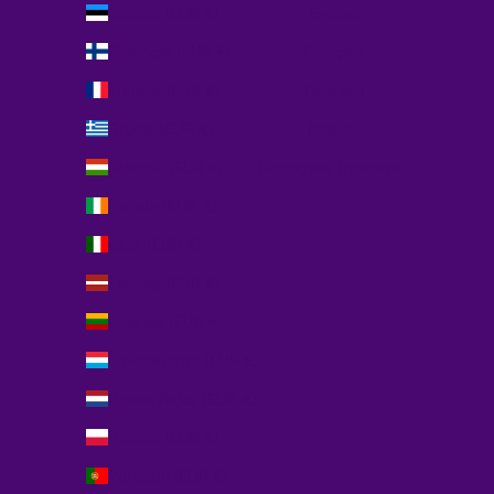
Estonia (EUR €)
English
Finlandia (EUR €)
Français
Francia (EUR €)
Deutsch
Grecia (EUR €)
Italiano
Hungría (EUR €)
Português (portugal)
Irlanda (EUR €)
Italia (EUR €)
Letonia (EUR €)
Lituania (EUR €)
Luxemburgo (EUR €)
Países Bajos (EUR €)
Polonia (EUR €)
Portugal (EUR €)