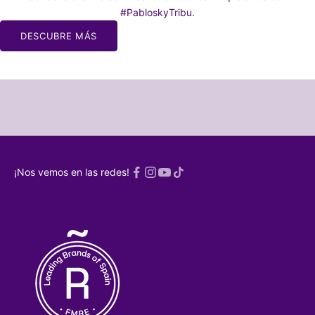
#PabloskyTribu.
 LA
DESCUBRE MÁS
a nuestra
dres y
 caos de ser
dres 🫠
rónico
¡ME
SCRIBO!
¡Nos vemos en las redes!
a
Política de
acidad