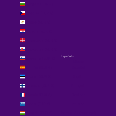
Bulgaria (EUR €)
Chequia (EUR €)
Chipre (EUR €)
Croacia (EUR €)
Dinamarca (EUR €)
Eslovaquia (EUR €)
Español
Eslovenia (EUR €)
Idioma
España (EUR €)
Español
Estonia (EUR €)
English
Finlandia (EUR €)
Français
Francia (EUR €)
Deutsch
Grecia (EUR €)
Italiano
Hungría (EUR €)
Português (portugal)