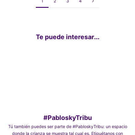
1
2
3
4
Te puede interesar...
Elige opciones
Elige opciones
Pack 7 Calcetines Sport “SOCKS ON
Kit de Limpieza
MISSION”
Precio de oferta
Desde 24,95€
Precio de oferta
Desde 24,95€
#PabloskyTribu
Tú también puedes ser parte de #PabloskyTribu: un espacio
donde la crianza se muestra tal cual es. Etiquétanos con