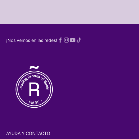
 caos de ser
dres 🫠
rónico
¡ME
SCRIBO!
¡Nos vemos en las redes!
a
Política de
acidad
AYUDA Y CONTACTO