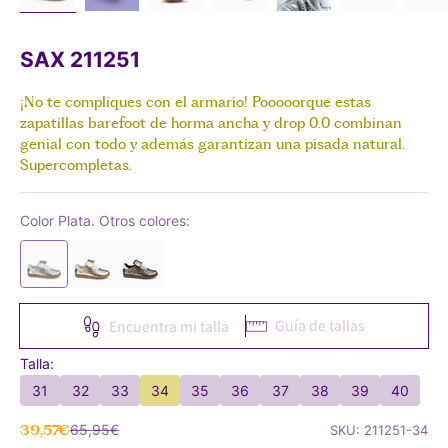
SAX 211251
¡No te compliques con el armario! Pooooorque estas
zapatillas barefoot de horma ancha y drop 0.0 combinan
genial con todo y además garantizan una pisada natural.
Supercompletas.
Color Plata. Otros colores:
Guía de tallas
Encuentra mi talla
Talla:
31
32
33
34
35
36
37
38
39
40
Precio de oferta
Precio normal
39,57€
65,95€
SKU: 211251-34