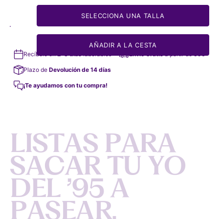
SELECCIONA UNA TALLA
AÑADIR A LA CESTA
Recíbelo en
2-3 días
laborables
Envío Gratis
a partir de 35€
Plazo de
Devolución de 14 días
¡Te ayudamos con tu compra!
L
I
S
T
A
S
P
A
R
A
S
A
C
A
R
T
U
Y
O
D
E
L
’
9
5
A
P
A
S
E
A
R
.