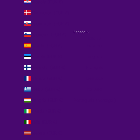
Croacia (EUR €)
Dinamarca (EUR €)
Eslovaquia (EUR €)
Español
Eslovenia (EUR €)
Idioma
España (EUR €)
Español
Estonia (EUR €)
English
Finlandia (EUR €)
Français
Francia (EUR €)
Deutsch
Grecia (EUR €)
Italiano
Hungría (EUR €)
Português (portugal)
Irlanda (EUR €)
Italia (EUR €)
Letonia (EUR €)