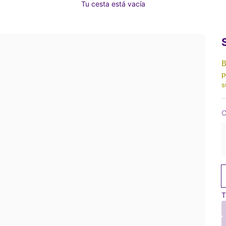
Tu cesta está vacía
B
p
s
C
T