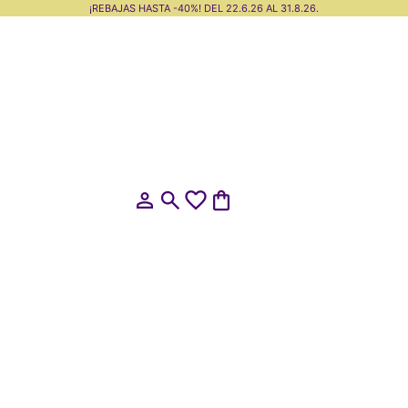
¡REBAJAS HASTA -40%! DEL 22.6.26 AL 31.8.26.
Abrir página de la cuenta
Abrir búsqueda
Abrir cesta