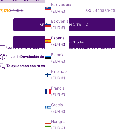
Eslovaquia
recio de oferta
Precio normal
7,17€
61,95€
SKU: 445535-25
(EUR €)
Eslovenia
SELECCIONA UNA TALLA
(EUR €)
España
AÑADIR A LA CESTA
(EUR €)
Recíbelo en
2-3 días
laborables
Envío Gratis
a partir de 35€
Estonia
Plazo de
Devolución de 14 días
(EUR €)
¡Te ayudamos con tu compra!
Finlandia
(EUR €)
Francia
(EUR €)
Grecia
(EUR €)
Hungría
(EUR €)