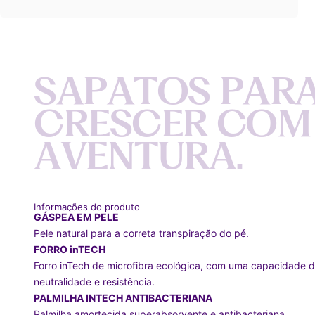
S
A
P
A
T
O
S
P
A
R
C
R
E
S
C
E
R
C
O
M
A
V
E
N
T
U
R
A
.
Informações do produto
GÁSPEA EM PELE
Pele natural para a correta transpiração do pé.
FORRO inTECH
Forro inTech de microfibra ecológica, com uma capacidade d
neutralidade e resistência.
PALMILHA INTECH ANTIBACTERIANA
Palmilha amortecida superabsorvente e antibacteriana.