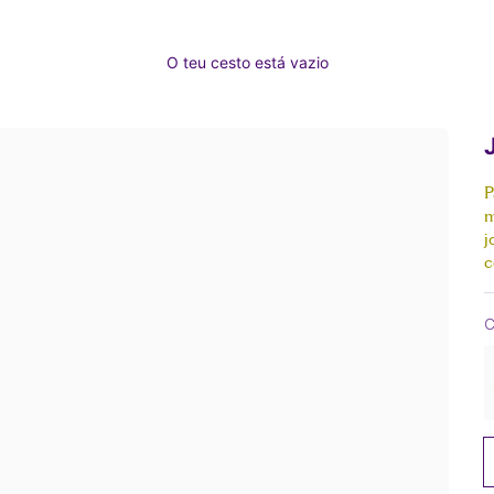
O teu cesto está vazio
P
m
j
c
C