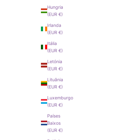
Hungria
(EUR €)
Irlanda
(EUR €)
Itália
(EUR €)
Letónia
(EUR €)
Lituânia
(EUR €)
Luxemburgo
(EUR €)
Países
Baixos
(EUR €)