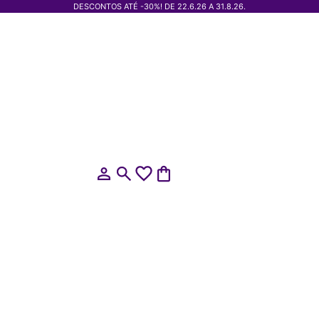
DESCONTOS ATÉ -30%! DE 22.6.26 A 31.8.26.
Abrir página da conta
Abrir pesquisa
Abrir cesto