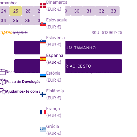
Dinamarca
amanho:
(EUR €)
24
25
26
27
28
29
30
31
32
33
Eslováquia
34
35
36
37
38
(EUR €)
reço de oferta
Preço normal
5,97€
59,95€
SKU: 513967-25
Eslovénia
(EUR €)
SELECIONE UM TAMANHO
Espanha
(EUR €)
ADICIONAR AO CESTO
Receba-o em
2-3 dias
úteis
Envio Grátis
a partir de 35€
Estónia
(EUR €)
Prazo de
Devolução de 14 dias
Finlândia
Ajudamos-te com a tua compra!
(EUR €)
França
(EUR €)
Grécia
(EUR €)