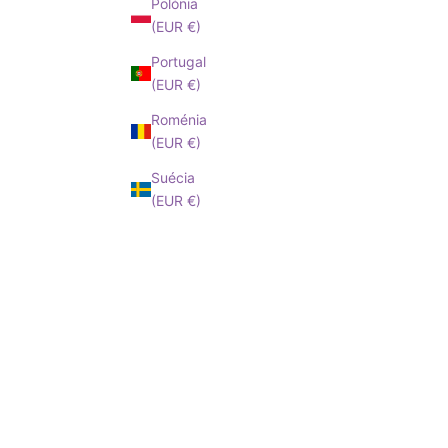
Polónia
(EUR €)
Portugal
(EUR €)
Roménia
(EUR €)
Suécia
(EUR €)