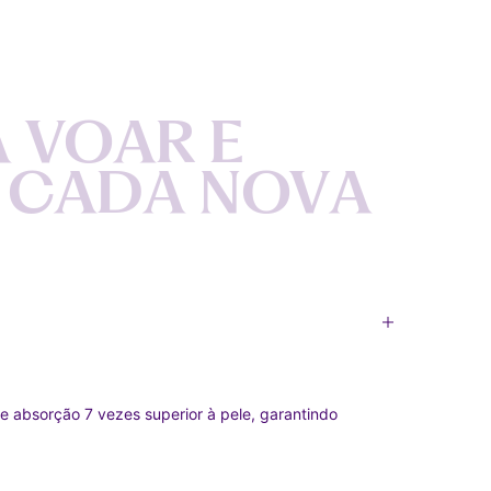
A
V
O
A
R
E
C
A
D
A
N
O
V
A
e absorção 7 vezes superior à pele, garantindo