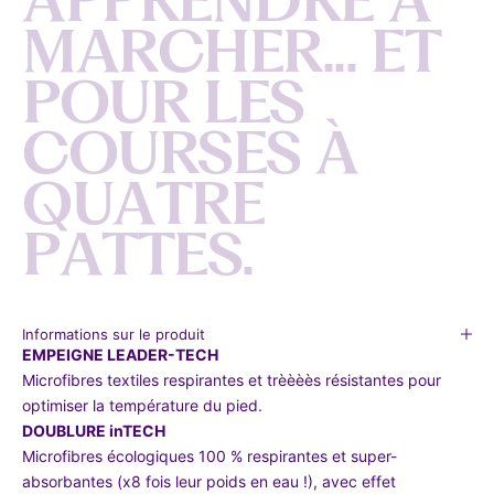
M
A
R
C
H
E
R
.
.
.
E
T
P
O
U
R
L
E
S
C
O
U
R
S
E
S
À
Q
U
A
T
R
E
P
A
T
T
E
S
.
Informations sur le produit
EMPEIGNE LEADER-TECH
Microfibres textiles respirantes et trèèèès résistantes pour
optimiser la température du pied.
DOUBLURE inTECH
Microfibres écologiques 100 % respirantes et super-
absorbantes (x8 fois leur poids en eau !), avec effet