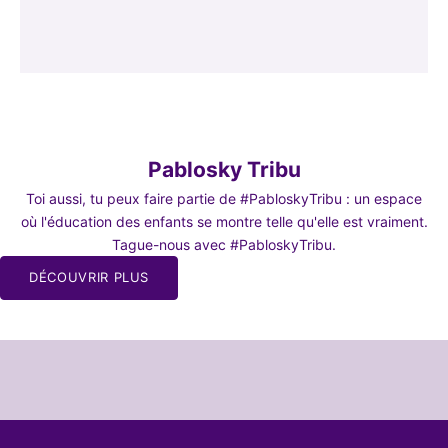
Pablosky Tribu
Toi aussi, tu peux faire partie de #PabloskyTribu : un espace
où l'éducation des enfants se montre telle qu'elle est vraiment.
 LA
Tague-nous avec #PabloskyTribu.
DÉCOUVRIR PLUS
à notre
de mamans
ns le chaos
ns et papas
ail
JE
ABONNE