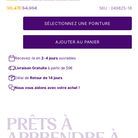
Prix soldé
Prix normal
38,47€
54,95€
SKU : 049825-18
SÉLECTIONNEZ UNE POINTURE
AJOUTER AU PANIER
Recevez-le en
2-4 jours
ouvrables
Livraison Gratuite
à partir de 59€
Délai de
Retour de 14 jours
Nous vous aidons avec votre achat !
P
R
Ê
T
S
À
A
P
P
R
E
N
D
R
E
À